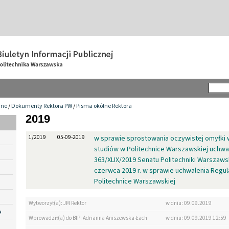
wne
/
Dokumenty Rektora PW
/
Pisma okólne Rektora
2019
1/2019
05-09-2019
w sprawie sprostowania oczywistej omyłki 
studiów w Politechnice Warszawskiej uchw
363/XLIX/2019 Senatu Politechniki Warszawsk
czerwca 2019 r. w sprawie uchwalenia Regu
Politechnice Warszawskiej
Wytworzył(a): JM Rektor
w dniu: 09.09.2019
e
Wprowadził(a) do BIP: Adrianna Aniszewska Łach
w dniu: 09.09.2019 12:59