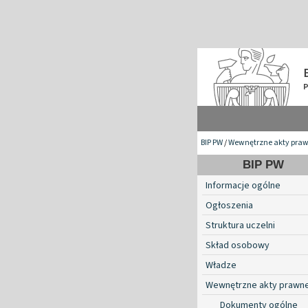
BIP PW
/
Wewnętrzne akty pra
BIP PW
Informacje ogólne
Ogłoszenia
Struktura uczelni
Skład osobowy
Władze
Wewnętrzne akty prawn
Dokumenty ogólne