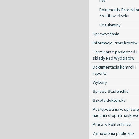
PW
Dokumenty Prorekto
ds. Filii w Płocku
Regulaminy
Sprawozdania
Informacje Prorektorów
Terminarze posiedzeń i
składy Rad Wydziałów
Dokumentacja kontroli i
raporty
Wybory
Sprawy Studenckie
Szkoła doktorska
Postępowania w sprawie
nadania stopnia naukow
Praca w Politechnice
Zamówienia publiczne