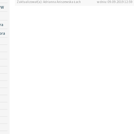
Zaktualizował(a): Adrianna Aniszewska Łach
w dniu: 09.09.2019 12:59
PW
ra
ora