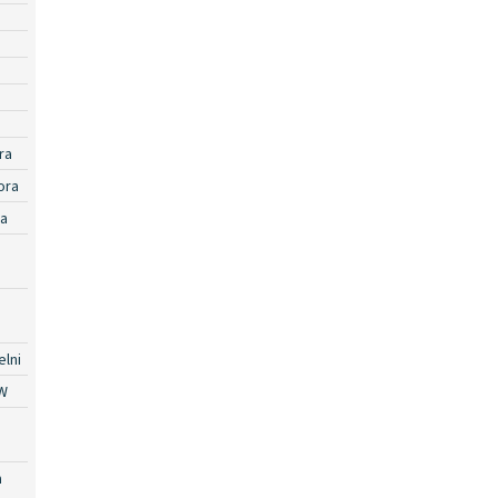
ra
ora
ra
lni
W
a