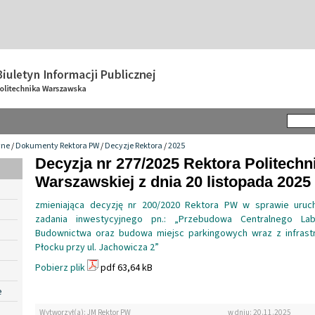
wne
/
Dokumenty Rektora PW
/
Decyzje Rektora
/
2025
Decyzja nr 277/2025 Rektora Politechn
Warszawskiej z dnia 20 listopada 2025 
zmieniająca decyzję nr 200/2020 Rektora PW w sprawie uruch
zadania inwestycyjnego pn.: „Przebudowa Centralnego Lab
Budownictwa oraz budowa miejsc parkingowych wraz z infrast
Płocku przy ul. Jachowicza 2”
Pobierz plik
pdf 63,64 kB
e
Wytworzył(a): JM Rektor PW
w dniu: 20.11.2025