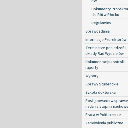
PW
Dokumenty Prorekto
ds. Filii w Płocku
Regulaminy
Sprawozdania
Informacje Prorektorów
Terminarze posiedzeń i
składy Rad Wydziałów
Dokumentacja kontroli i
raporty
Wybory
Sprawy Studenckie
Szkoła doktorska
Postępowania w sprawie
nadania stopnia naukow
Praca w Politechnice
Zamówienia publiczne