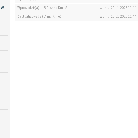
PW
Wprowadził(a) do BIP: Anna Kmieć
w dniu: 20.11.2025 11:44
Zaktualizował(a): Anna Kmieć
w dniu: 20.11.2025 11:44