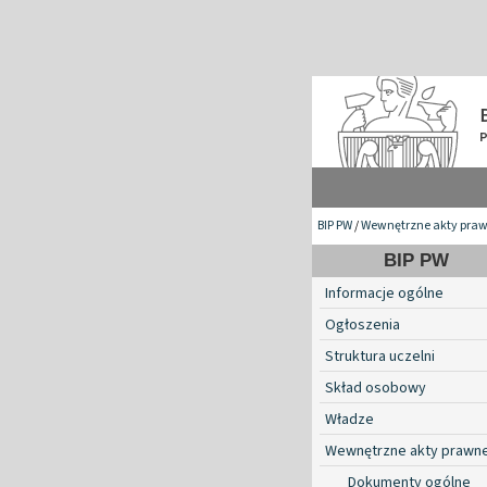
BIP PW
/
Wewnętrzne akty pra
BIP PW
Informacje ogólne
Ogłoszenia
Struktura uczelni
Skład osobowy
Władze
Wewnętrzne akty prawn
Dokumenty ogólne