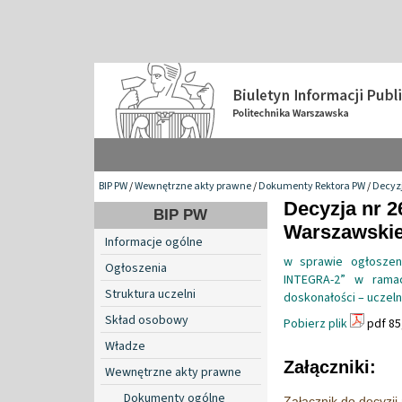
BIP PW
/
Wewnętrzne akty prawne
/
Dokumenty Rektora PW
/
Decyzj
Decyzja nr 2
BIP PW
Warszawskiej
Informacje ogólne
w sprawie ogłoszen
Ogłoszenia
INTEGRA-2” w ramach
Struktura uczelni
doskonałości – uczel
Skład osobowy
Pobierz plik
pdf 85
Władze
Załączniki:
Wewnętrzne akty prawne
Dokumenty ogólne
Załącznik do decyzj