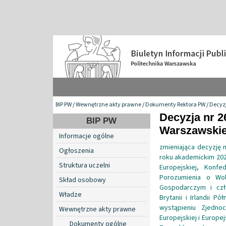
BIP PW
/
Wewnętrzne akty prawne
/
Dokumenty Rektora PW
/
Decyzj
Decyzja nr 2
BIP PW
Warszawskiej
Informacje ogólne
zmieniająca decyzję 
Ogłoszenia
roku akademickim 2025
Struktura uczelni
Europejskiej, Konfe
Porozumienia o Wo
Skład osobowy
Gospodarczym i czł
Władze
Brytanii i Irlandii P
wystąpieniu Zjednoc
Wewnętrzne akty prawne
Europejskiej i Europej
Dokumenty ogólne