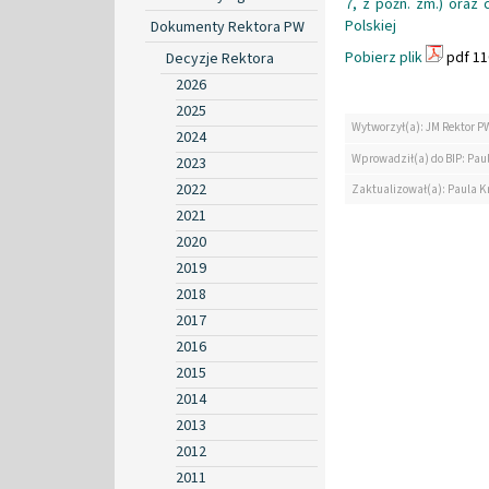
7, z późn. zm.) oraz
Polskiej
Dokumenty Rektora PW
Pobierz plik
pdf 11
Decyzje Rektora
2026
2025
Wytworzył(a): JM Rektor P
2024
Wprowadził(a) do BIP: Pau
2023
2022
Zaktualizował(a): Paula K
2021
2020
2019
2018
2017
2016
2015
2014
2013
2012
2011