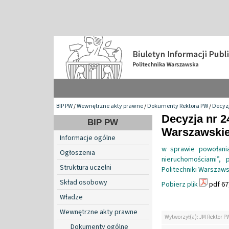
BIP PW
/
Wewnętrzne akty prawne
/
Dokumenty Rektora PW
/
Decyzj
Decyzja nr 2
BIP PW
Warszawskiej
Informacje ogólne
w sprawie powołania
Ogłoszenia
nieruchomościami”,
Struktura uczelni
Politechniki Warszaws
Skład osobowy
Pobierz plik
pdf 67
Władze
Wewnętrzne akty prawne
Wytworzył(a): JM Rektor P
Dokumenty ogólne