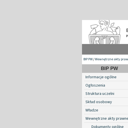
BIP PW
/
Wewnętrzne akty pra
BIP PW
Informacje ogólne
Ogłoszenia
Struktura uczelni
Skład osobowy
Władze
Wewnętrzne akty prawn
Dokumenty ogólne