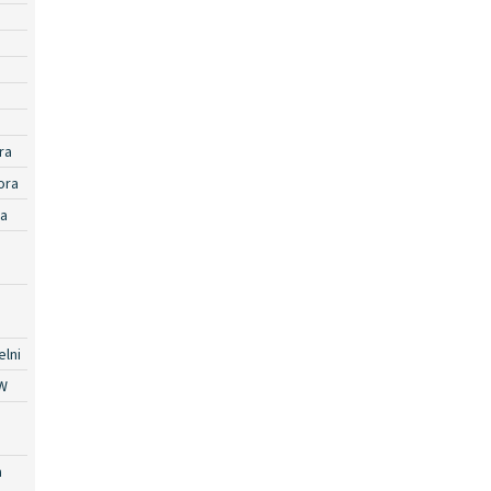
ra
ora
ra
lni
W
a