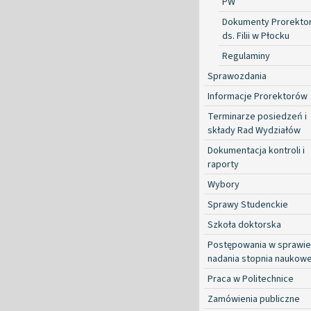
PW
Dokumenty Prorekto
ds. Filii w Płocku
Regulaminy
Sprawozdania
Informacje Prorektorów
Terminarze posiedzeń i
składy Rad Wydziałów
Dokumentacja kontroli i
raporty
Wybory
Sprawy Studenckie
Szkoła doktorska
Postępowania w sprawie
nadania stopnia naukow
Praca w Politechnice
Zamówienia publiczne