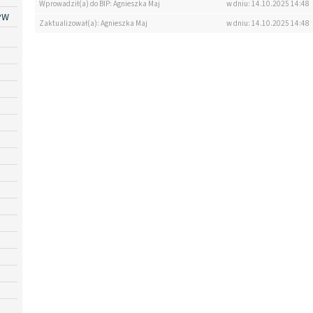
Wprowadził(a) do BIP: Agnieszka Maj
w dniu: 14.10.2025 14:48
PW
Zaktualizował(a): Agnieszka Maj
w dniu: 14.10.2025 14:48