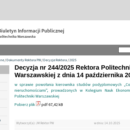
wne
/
Dokumenty Rektora PW
/
Decyzje Rektora
/
2025
Decyzja nr 244/2025 Rektora Politechn
Warszawskiej z dnia 14 października 20
w sprawie powołania kierownika studiów podyplomowych „Con
nieruchomościami”, prowadzonych w Kolegium Nauk Ekonom
Politechniki Warszawskiej
Pobierz plik
pdf 67,42 kB
e
Wytworzył(a): JM Rektor PW
w dniu: 14.10.2025