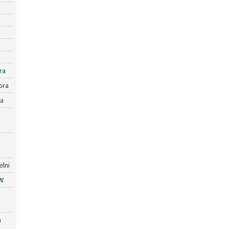
ra
ora
ra
lni
W
a