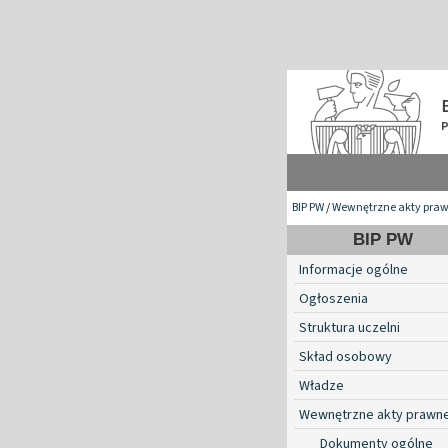
BIP PW
/
Wewnętrzne akty pra
BIP PW
Informacje ogólne
Ogłoszenia
Struktura uczelni
Skład osobowy
Władze
Wewnętrzne akty prawn
Dokumenty ogólne