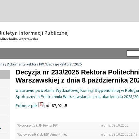
wne
/
Dokumenty Rektora PW
/
Decyzje Rektora
/
2025
Decyzja nr 233/2025 Rektora Politechn
Warszawskiej z dnia 8 października 202
w sprawie powołania Wydziałowej Komisji Stypendialnej w Kolegi
Społecznych Politechniki Warszawskiej na rok akademicki 2025/20
Pobierz plik
pdf 87,02 kB
Wytworzył(a): JM Rektor PW
w dniu: 08.10.2025
e
Wprowadził(a) do BIP: Anna Kmieć
w dniu: 08.10.2025 11:47