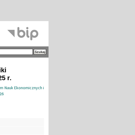
iki
5 r.
um Nauk Ekonomicznych i
26