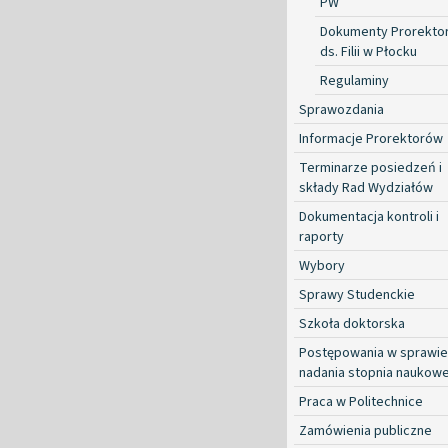
PW
Dokumenty Prorekto
ds. Filii w Płocku
Regulaminy
Sprawozdania
Informacje Prorektorów
Terminarze posiedzeń i
składy Rad Wydziałów
Dokumentacja kontroli i
raporty
Wybory
Sprawy Studenckie
Szkoła doktorska
Postępowania w sprawie
nadania stopnia naukow
Praca w Politechnice
Zamówienia publiczne