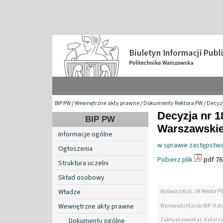
BIP PW
/
Wewnętrzne akty prawne
/
Dokumenty Rektora PW
/
Decyzj
Decyzja nr 1
BIP PW
Warszawskiej
Informacje ogólne
w sprawie zastępstwa 
Ogłoszenia
Pobierz plik
pdf 76
Struktura uczelni
Skład osobowy
Władze
Wytworzył(a): JM Rektor P
Wewnętrzne akty prawne
Wprowadził(a) do BIP: Kat
Zaktualizował(a): Katarzy
Dokumenty ogólne