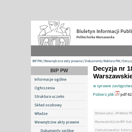
BIP PW
/
Wewnętrzne akty prawne
/
Dokumenty Rektora PW
/
Decyzj
Decyzja nr 1
BIP PW
Warszawskiej
Informacje ogólne
w sprawie zastępstwa
Ogłoszenia
Pobierz plik
pdf 62
Struktura uczelni
Skład osobowy
Władze
Wytworzył(a): JM Rektor P
Wewnętrzne akty prawne
Wprowadził(a) do BIP: Kat
Zaktualizował(a): Katarzy
Dokumenty ogólne