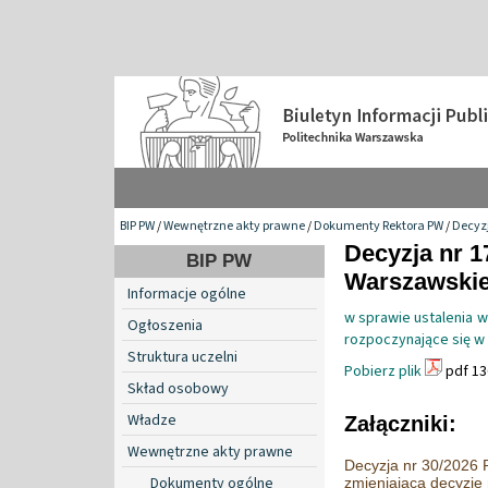
BIP PW
/
Wewnętrzne akty prawne
/
Dokumenty Rektora PW
/
Decyzj
Decyzja nr 1
BIP PW
Warszawskiej
Informacje ogólne
w sprawie ustalenia w
Ogłoszenia
rozpoczynające się w
Struktura uczelni
Pobierz plik
pdf 13
Skład osobowy
Władze
Załączniki:
Wewnętrzne akty prawne
Decyzja nr 30/2026 R
Dokumenty ogólne
zmieniająca decyzję