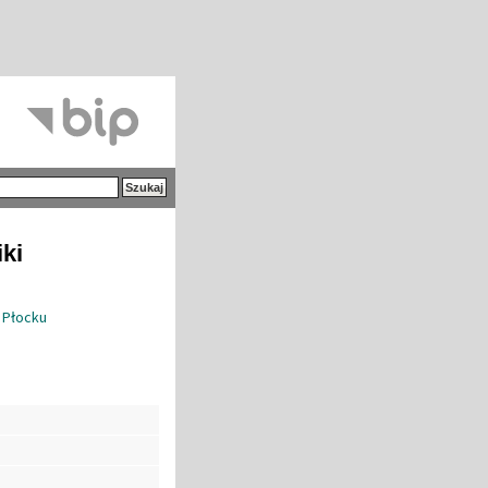
iki
 Płocku