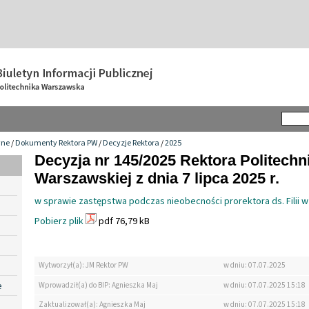
wne
/
Dokumenty Rektora PW
/
Decyzje Rektora
/
2025
Decyzja nr 145/2025 Rektora Politechn
Warszawskiej z dnia 7 lipca 2025 r.
w sprawie zastępstwa podczas nieobecności prorektora ds. Filii w
Pobierz plik
pdf 76,79 kB
Wytworzył(a): JM Rektor PW
w dniu: 07.07.2025
e
Wprowadził(a) do BIP: Agnieszka Maj
w dniu: 07.07.2025 15:18
Zaktualizował(a): Agnieszka Maj
w dniu: 07.07.2025 15:18