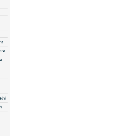
ra
ora
ra
lni
W
a