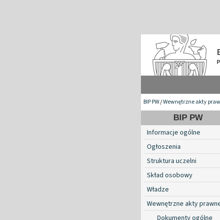
BIP PW
/
Wewnętrzne akty pra
BIP PW
Informacje ogólne
Ogłoszenia
Struktura uczelni
Skład osobowy
Władze
Wewnętrzne akty prawn
Dokumenty ogólne