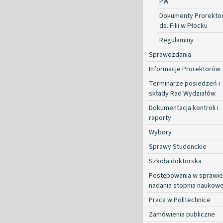
PW
Dokumenty Prorekto
ds. Filii w Płocku
Regulaminy
Sprawozdania
Informacje Prorektorów
Terminarze posiedzeń i
składy Rad Wydziałów
Dokumentacja kontroli i
raporty
Wybory
Sprawy Studenckie
Szkoła doktorska
Postępowania w sprawie
nadania stopnia naukow
Praca w Politechnice
Zamówienia publiczne