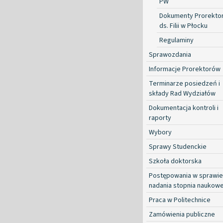
PW
Dokumenty Prorekto
ds. Filii w Płocku
Regulaminy
Sprawozdania
Informacje Prorektorów
Terminarze posiedzeń i
składy Rad Wydziałów
Dokumentacja kontroli i
raporty
Wybory
Sprawy Studenckie
Szkoła doktorska
Postępowania w sprawie
nadania stopnia naukow
Praca w Politechnice
Zamówienia publiczne