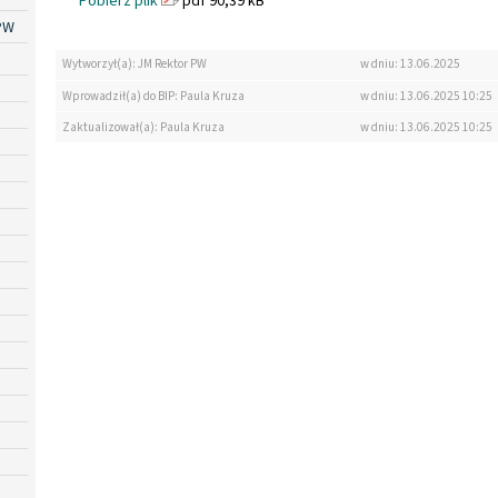
Pobierz plik
pdf 90,39 kB
PW
Wytworzył(a): JM Rektor PW
w dniu: 13.06.2025
Wprowadził(a) do BIP: Paula Kruza
w dniu: 13.06.2025 10:25
Zaktualizował(a): Paula Kruza
w dniu: 13.06.2025 10:25