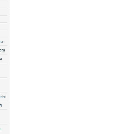
ra
ora
ra
lni
W
a