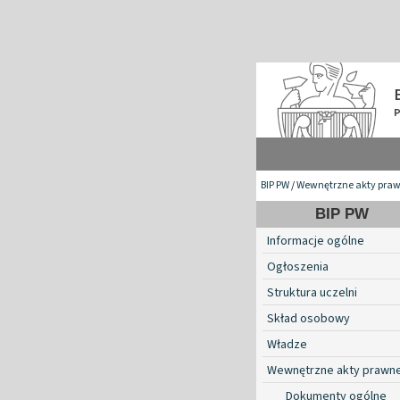
BIP PW
/
Wewnętrzne akty pra
BIP PW
Informacje ogólne
Ogłoszenia
Struktura uczelni
Skład osobowy
Władze
Wewnętrzne akty prawn
Dokumenty ogólne