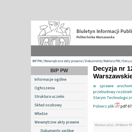
BIP PW
/
Wewnętrzne akty prawne
/
Dokumenty Rektora PW
/
Decyzj
Decyzja nr 1
BIP PW
Warszawskiej
Informacje ogólne
w sprawie uruchomi
Ogłoszenia
przebudowy rozdziel
Struktura uczelni
Starym Technologiczny
Skład osobowy
Pobierz plik
pdf 67
Władze
Wewnętrzne akty prawne
Wytworzył(a): JM Rektor P
Dokumenty ogólne