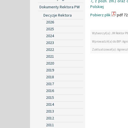
7, z późn. zm.) oraz
Polskiej
Dokumenty Rektora PW
Pobierz plik
pdf 72
Decyzje Rektora
2026
2025
Wytworzył(a): JM Rektor P
2024
Wprowadził(a) do BIP: Agn
2023
2022
Zaktualizował(a): Agniesz
2021
2020
2019
2018
2017
2016
2015
2014
2013
2012
2011