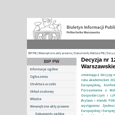
BIP PW
/
Wewnętrzne akty prawne
/
Dokumenty Rektora PW
/
Decyzj
Decyzja nr 1
BIP PW
Warszawskiej
Informacje ogólne
zmieniająca decyzję 
Ogłoszenia
roku akademickim 2025
Struktura uczelni
Europejskiej, Konfe
Porozumienia o Wo
Skład osobowy
Gospodarczym i czł
Władze
Brytanii i Irlandii P
wystąpieniu Zjednoc
Wewnętrzne akty prawne
Europejskiej i Europej
Dokumenty ogólne