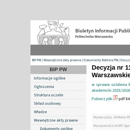
BIP PW
/
Wewnętrzne akty prawne
/
Dokumenty Rektora PW
/
Decyzj
Decyzja nr 1
BIP PW
Warszawskiej
Informacje ogólne
w sprawie ustalenia l
Ogłoszenia
akademicki 2025/2026
Struktura uczelni
Pobierz plik
pdf 84
Skład osobowy
Władze
Wytworzył(a): JM Rektor P
Wewnętrzne akty prawne
Wprowadził(a) do BIP: Agn
Dokumenty ogólne