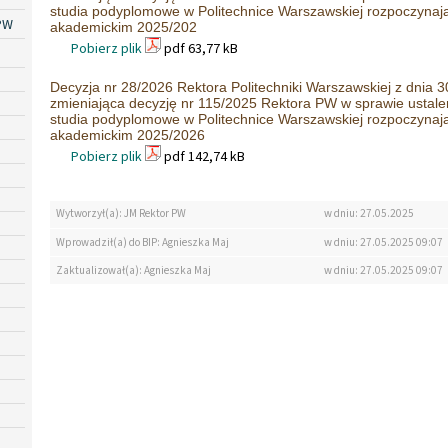
studia podyplomowe w Politechnice Warszawskiej rozpoczynają
PW
akademickim 2025/202
Pobierz plik
pdf 63,77 kB
Decyzja nr 28/2026 Rektora Politechniki Warszawskiej z dnia 30
zmieniająca decyzję nr 115/2025 Rektora PW w sprawie ustalen
studia podyplomowe w Politechnice Warszawskiej rozpoczynają
akademickim 2025/2026
Pobierz plik
pdf 142,74 kB
Wytworzył(a): JM Rektor PW
w dniu: 27.05.2025
Wprowadził(a) do BIP: Agnieszka Maj
w dniu: 27.05.2025 09:07
Zaktualizował(a): Agnieszka Maj
w dniu: 27.05.2025 09:07