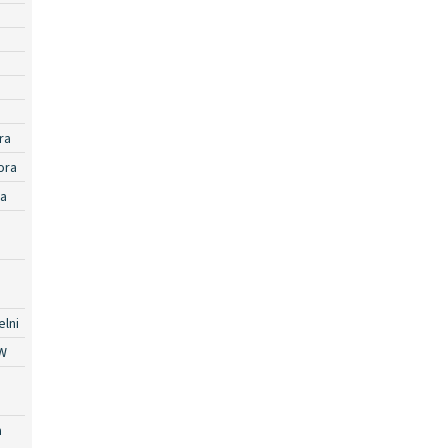
ra
ora
ra
lni
W
a