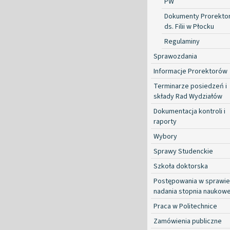
PW
Dokumenty Prorekto
ds. Filii w Płocku
Regulaminy
Sprawozdania
Informacje Prorektorów
Terminarze posiedzeń i
składy Rad Wydziałów
Dokumentacja kontroli i
raporty
Wybory
Sprawy Studenckie
Szkoła doktorska
Postępowania w sprawie
nadania stopnia naukow
Praca w Politechnice
Zamówienia publiczne