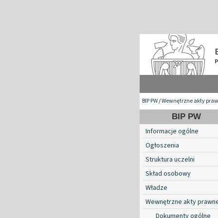
BIP PW
/
Wewnętrzne akty pra
BIP PW
Informacje ogólne
Ogłoszenia
Struktura uczelni
Skład osobowy
Władze
Wewnętrzne akty prawn
Dokumenty ogólne