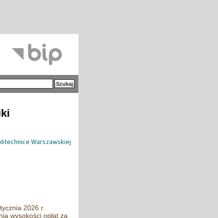
ki
litechnice Warszawskiej
tycznia 2026 r.
ia wysokości opłat za