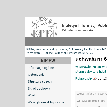
BIP PW
/
Wewnętrzne akty prawne
/
Dokumenty Rad Naukowych Dy
Zarządzaniu i Jakości Politechniki Warszawskiej
/
2025
uchwała nr 6
BIP PW
w sprawie zmian w s
Informacje ogólne
stopnia doktora habil
Ogłoszenia
Pobierz plik
pdf 13
Struktura uczelni
Skład osobowy
Wytworzył(a): JM Rektor P
Władze
Wprowadził(a) do BIP: Ma
Wewnętrzne akty prawne