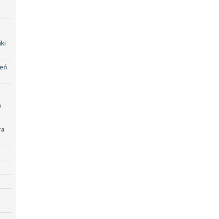
ki
zeń
a
ra