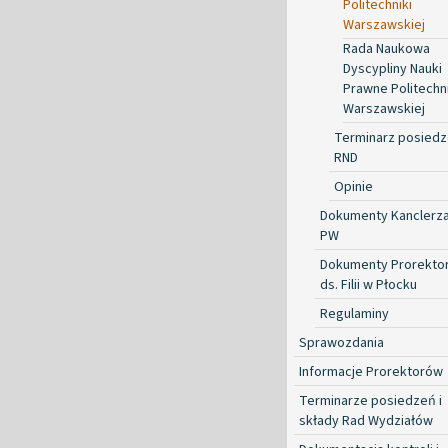
Politechniki
Warszawskiej
Rada Naukowa
Dyscypliny Nauki
Prawne Politechni
Warszawskiej
Terminarz posied
RND
Opinie
Dokumenty Kanclerz
PW
Dokumenty Prorekto
ds. Filii w Płocku
Regulaminy
Sprawozdania
Informacje Prorektorów
Terminarze posiedzeń i
składy Rad Wydziałów