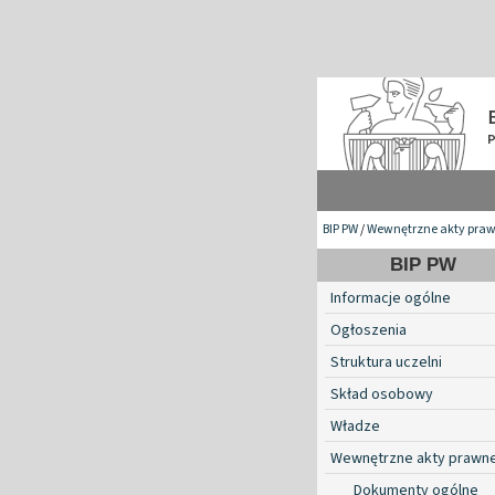
BIP PW
/
Wewnętrzne akty pra
BIP PW
Informacje ogólne
Ogłoszenia
Struktura uczelni
Skład osobowy
Władze
Wewnętrzne akty prawn
Dokumenty ogólne