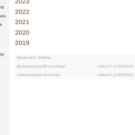
2023
PW
2022
lni
2021
W
2020
2019
lin
Wytworzył(a): JM Rektor
Wprowadził(a) do BIP: Anna Kmieć
w dniu: 07.12.2020 08:51
Zaktualizował(a): Anna Kmieć
w dniu: 07.12.2020 08:51