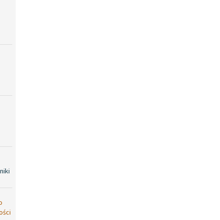
niki
o
ości