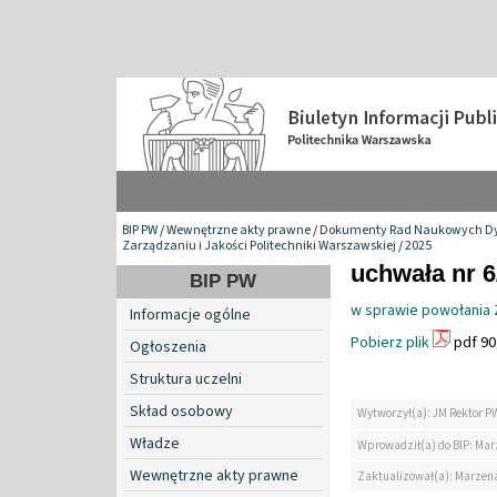
BIP PW
/
Wewnętrzne akty prawne
/
Dokumenty Rad Naukowych Dy
Zarządzaniu i Jakości Politechniki Warszawskiej
/
2025
uchwała nr 6
BIP PW
w sprawie powołania 
Informacje ogólne
Pobierz plik
pdf 90
Ogłoszenia
Struktura uczelni
Skład osobowy
Wytworzył(a): JM Rektor P
Władze
Wprowadził(a) do BIP: Ma
Wewnętrzne akty prawne
Zaktualizował(a): Marzen