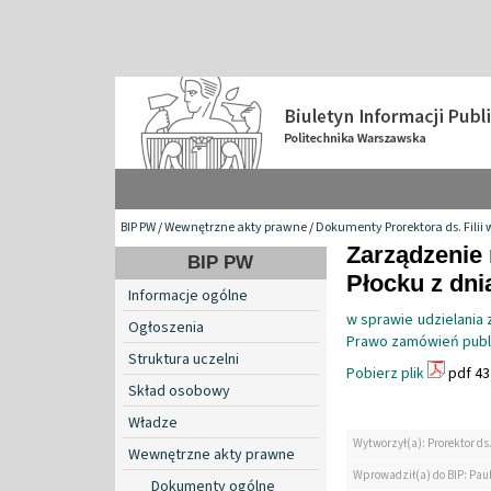
BIP PW
/
Wewnętrzne akty prawne
/
Dokumenty Prorektora ds. Filii 
Zarządzenie 
BIP PW
Płocku z dnia
Informacje ogólne
w sprawie udzielania 
Ogłoszenia
Prawo zamówień public
Struktura uczelni
Pobierz plik
pdf 43
Skład osobowy
Władze
Wytworzył(a): Prorektor ds.
Wewnętrzne akty prawne
Wprowadził(a) do BIP: Paul
Dokumenty ogólne