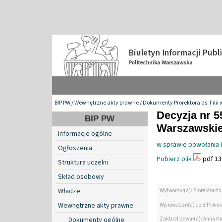
BIP PW
/
Wewnętrzne akty prawne
/
Dokumenty Prorektora ds. Filii 
Decyzja nr 5
BIP PW
Warszawskiej 
Informacje ogólne
w sprawie powołania 
Ogłoszenia
Pobierz plik
pdf 13
Struktura uczelni
Skład osobowy
Władze
Wytworzył(a): Prorektor ds.
Wewnętrzne akty prawne
Wprowadził(a) do BIP: Ann
Zaktualizował(a): Anna K
Dokumenty ogólne