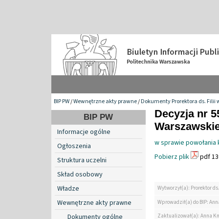
BIP PW
/
Wewnętrzne akty prawne
/
Dokumenty Prorektora ds. Filii 
Decyzja nr 5
BIP PW
Warszawskiej 
Informacje ogólne
w sprawie powołania 
Ogłoszenia
Pobierz plik
pdf 13
Struktura uczelni
Skład osobowy
Władze
Wytworzył(a): Prorektor ds.
Wewnętrzne akty prawne
Wprowadził(a) do BIP: Ann
Zaktualizował(a): Anna K
Dokumenty ogólne