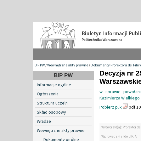
BIP PW
/
Wewnętrzne akty prawne
/
Dokumenty Prorektora ds. Filii 
Decyzja nr 2
BIP PW
Warszawskiej 
Informacje ogólne
w sprawie powołani
Ogłoszenia
Kazimierza Wielkiego
Struktura uczelni
Pobierz plik
pdf 10
Skład osobowy
Władze
Wytworzył(a): Prorektor ds.
Wewnętrzne akty prawne
Wprowadził(a) do BIP: Ann
Dokumenty ogólne