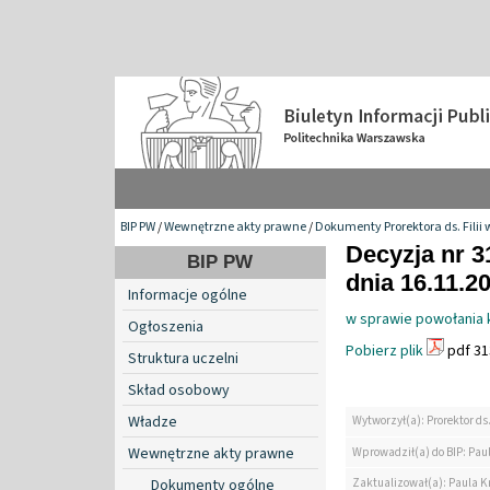
BIP PW
/
Wewnętrzne akty prawne
/
Dokumenty Prorektora ds. Filii 
Decyzja nr 3
BIP PW
dnia 16.11.2
Informacje ogólne
w sprawie powołania 
Ogłoszenia
Pobierz plik
pdf 31
Struktura uczelni
Skład osobowy
Władze
Wytworzył(a): Prorektor ds.
Wewnętrzne akty prawne
Wprowadził(a) do BIP: Paul
Zaktualizował(a): Paula Kr
Dokumenty ogólne