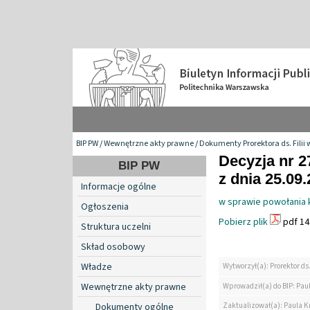
BIP PW
/
Wewnętrzne akty prawne
/
Dokumenty Prorektora ds. Filii 
Decyzja nr 2
BIP PW
z dnia 25.09
Informacje ogólne
w sprawie powołania 
Ogłoszenia
Pobierz plik
pdf 14
Struktura uczelni
Skład osobowy
Władze
Wytworzył(a): Prorektor ds.
Wewnętrzne akty prawne
Wprowadził(a) do BIP: Paul
Zaktualizował(a): Paula Kr
Dokumenty ogólne