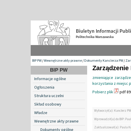
BIP PW
/
Wewnętrzne akty prawne
/
Dokumenty Kanclerza PW
/
Zar
Zarządzenie 
BIP PW
zmieniające zarządze
Informacje ogólne
korzystania z miejsc 
Ogłoszenia
Pobierz plik
pdf 89
Struktura uczelni
Skład osobowy
Wytworzył(a): Kanclerz P
Władze
Wprowadził(a) do BIP: Paul
Wewnętrzne akty prawne
Zaktualizował(a): Paula Kr
Dokumenty ogólne