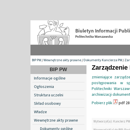
BIP PW
/
Wewnętrzne akty prawne
/
Dokumenty Kanclerza PW
/
Zar
Zarządzenie 
BIP PW
zmieniające zarządz
Informacje ogólne
postępowania w sp
Ogłoszenia
Politechniki Warsza
archiwizacji dokumen
Struktura uczelni
Pobierz plik
pdf 28
Skład osobowy
Władze
Wewnętrzne akty prawne
Wytworzył(a): Kanclerz P
Dokumenty ogólne
Wprowadził(a) do BIP: Paul