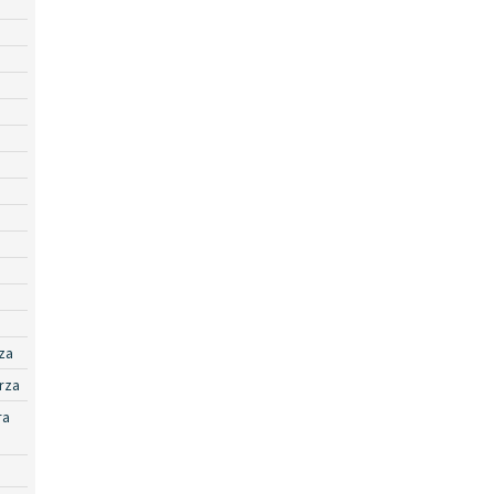
za
rza
ra