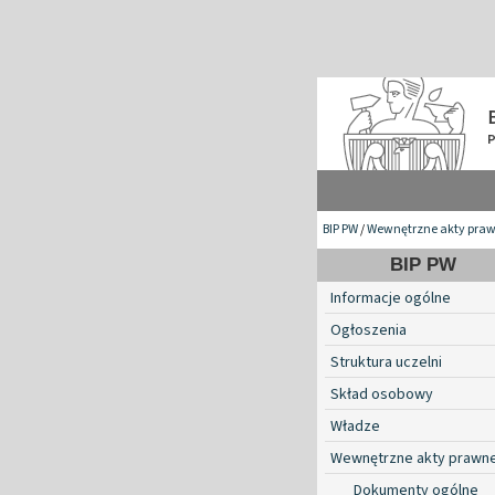
BIP PW
/
Wewnętrzne akty pra
BIP PW
Informacje ogólne
Ogłoszenia
Struktura uczelni
Skład osobowy
Władze
Wewnętrzne akty prawn
Dokumenty ogólne