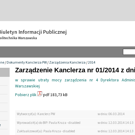
wne
/
Dokumenty Kanclerza PW
/
Zarządzenia Kanclerza
/
2014
Zarządzenie Kanclerza nr 01/2014 z dn
w sprawie utraty mocy zarządzenia nr 4 Dyrektora Administ
Warszawskiej
Pobierz plik
pdf 183,73 kB
Wytworzył(a): Kanclerz PW
w dniu: 06.03.2014
Wprowadził(a) do BIP: Paula Kruza - disabled
w dniu: 12.03.2014 14:13
e
Zaktualizował(a): Paula Kruza - disabled
w dniu: 12.03.2014 14:13