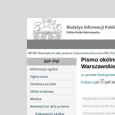
BIP PW
/
Wewnętrzne akty prawne
/
Dokumenty Kanclerza PW
/
Pis
Pismo okólne
BIP PW
Warszawskiej
Informacje ogólne
w sprawie funkcjonowa
Ogłoszenia
Pobierz plik
pdf 36
Struktura uczelni
Skład osobowy
Władze
Wytworzył(a): Kanclerz P
Wewnętrzne akty prawne
Wprowadził(a) do BIP: Ann
Zaktualizował(a): Anna K
Dokumenty ogólne