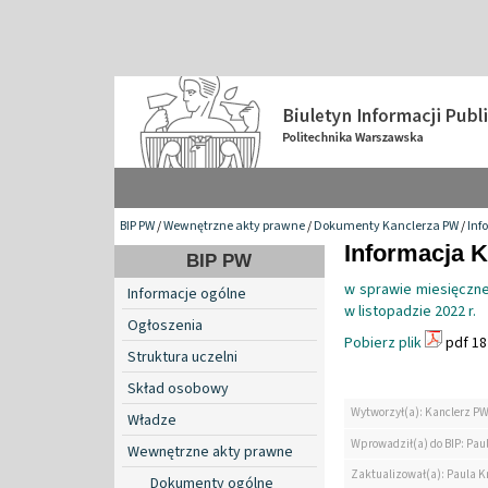
BIP PW
/
Wewnętrzne akty prawne
/
Dokumenty Kanclerza PW
/
Inf
Informacja K
BIP PW
w sprawie miesięczne
Informacje ogólne
w listopadzie 2022 r.
Ogłoszenia
Pobierz plik
pdf 18
Struktura uczelni
Skład osobowy
Wytworzył(a): Kanclerz P
Władze
Wprowadził(a) do BIP: Pau
Wewnętrzne akty prawne
Zaktualizował(a): Paula K
Dokumenty ogólne