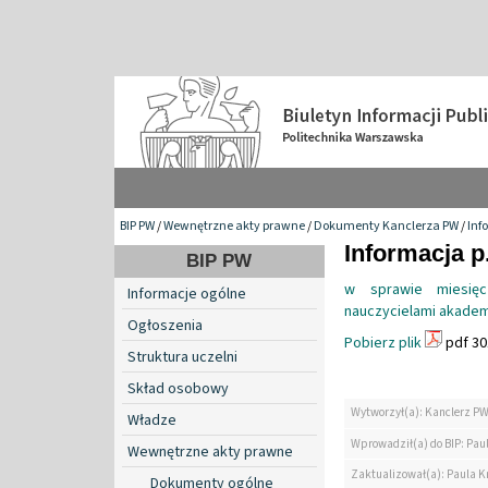
BIP PW
/
Wewnętrzne akty prawne
/
Dokumenty Kanclerza PW
/
Inf
Informacja p
BIP PW
w sprawie miesię
Informacje ogólne
nauczycielami akademi
Ogłoszenia
Pobierz plik
pdf 30
Struktura uczelni
Skład osobowy
Wytworzył(a): Kanclerz P
Władze
Wprowadził(a) do BIP: Paul
Wewnętrzne akty prawne
Zaktualizował(a): Paula Kr
Dokumenty ogólne