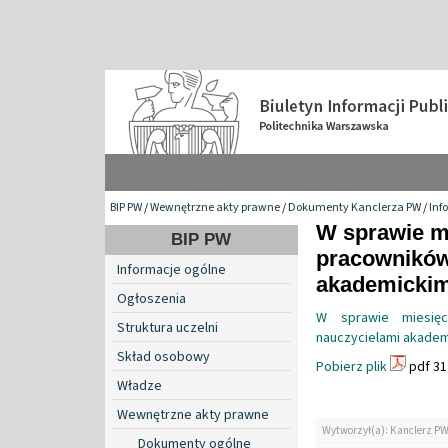
BIP PW
/
Wewnętrzne akty prawne
/
Dokumenty Kanclerza PW
/
Inf
W sprawie m
BIP PW
pracowników
Informacje ogólne
akademickim
Ogłoszenia
W sprawie miesię
Struktura uczelni
nauczycielami akadem
Skład osobowy
Pobierz plik
pdf 31
Władze
Wewnętrzne akty prawne
Wytworzył(a): Kanclerz P
Dokumenty ogólne