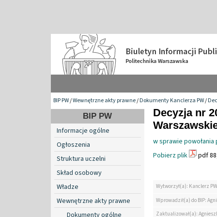
BIP PW
/
Wewnętrzne akty prawne
/
Dokumenty Kanclerza PW
/
Dec
Decyzja nr 2
BIP PW
Warszawskiej
Informacje ogólne
w sprawie powołania p
Ogłoszenia
Pobierz plik
pdf 88
Struktura uczelni
Skład osobowy
Władze
Wytworzył(a): Kanclerz P
Wewnętrzne akty prawne
Wprowadził(a) do BIP: Agn
Zaktualizował(a): Agniesz
Dokumenty ogólne