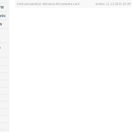
Zaktualizował(a): Adrianna Aniszewska Łach
w dniu: 11.12.2021 10:29
PW
lni
W
a