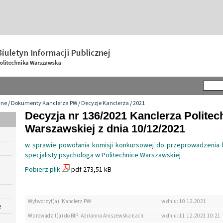
wne
/
Dokumenty Kanclerza PW
/
Decyzje Kanclerza
/
2021
Decyzja nr 136/2021 Kanclerza Politec
Warszawskiej z dnia 10/12/2021
w sprawie powołania komisji konkursowej do przeprowadzenia 
specjalisty psychologa w Politechnice Warszawskiej
Pobierz plik
pdf 273,51 kB
Wytworzył(a): Kanclerz PW
w dniu: 10.12.2021
e
Wprowadził(a) do BIP: Adrianna Aniszewska Łach
w dniu: 11.12.2021 10:21