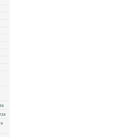
za
rza
ra