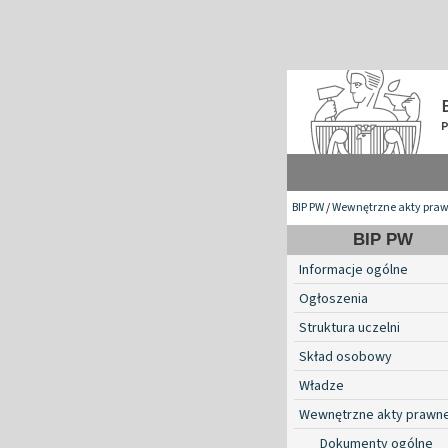
BIP PW
/
Wewnętrzne akty pra
BIP PW
Informacje ogólne
Ogłoszenia
Struktura uczelni
Skład osobowy
Władze
Wewnętrzne akty prawn
Dokumenty ogólne