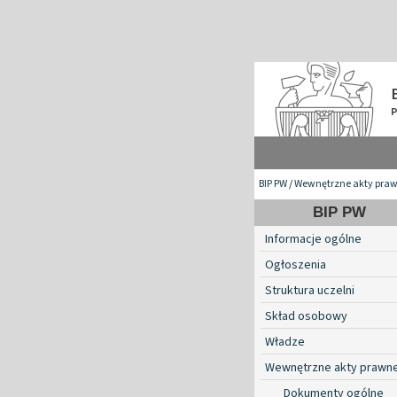
BIP PW
/
Wewnętrzne akty pra
BIP PW
Informacje ogólne
Ogłoszenia
Struktura uczelni
Skład osobowy
Władze
Wewnętrzne akty prawn
Dokumenty ogólne