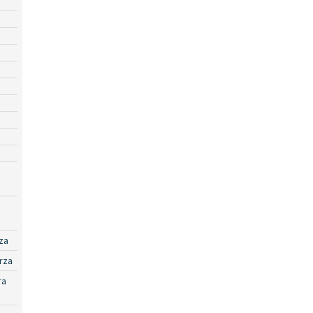
za
rza
ra