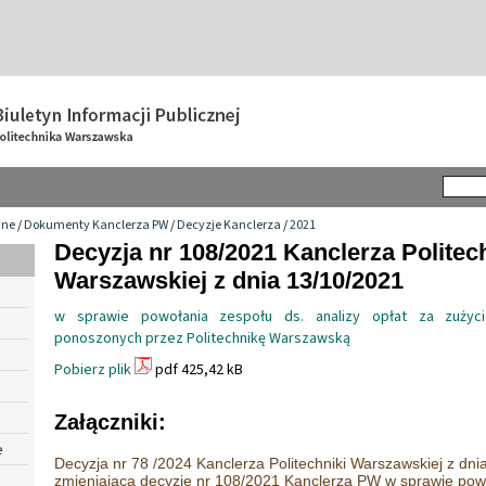
wne
/
Dokumenty Kanclerza PW
/
Decyzje Kanclerza
/
2021
Decyzja nr 108/2021 Kanclerza Politec
Warszawskiej z dnia 13/10/2021
w sprawie powołania zespołu ds. analizy opłat za zużycie
ponoszonych przez Politechnikę Warszawską
Pobierz plik
pdf 425,42 kB
Załączniki:
e
Decyzja nr 78 /2024 Kanclerza Politechniki Warszawskiej z dni
zmieniająca decyzję nr 108/2021 Kanclerza PW w sprawie powo