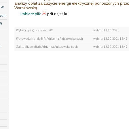
analizy opłat za zużycie energii elektrycznej ponoszonych prze
PW
Warszawską
Pobierz plik
pdf 62,55 kB
lni
W
Wytworzył(a): Kanclerz PW
w dniu: 13.10.2021
Wprowadził(a) do BIP: Adrianna Aniszewska Łach
w dniu: 13.10.2021 15:47
a
Zaktualizował(a): Adrianna Aniszewska Łach
w dniu: 13.10.2021 15:47