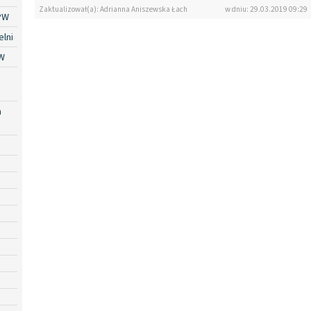
Zaktualizował(a): Adrianna Aniszewska Łach
w dniu: 29.03.2019 09:29
PW
lni
W
a