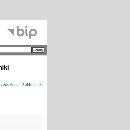
iki
edszkolu Politechniki