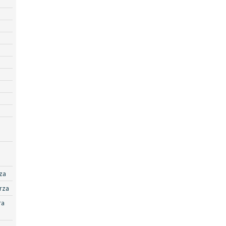
za
rza
ra