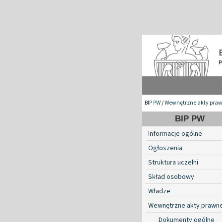
BIP PW
/
Wewnętrzne akty pra
BIP PW
Informacje ogólne
Ogłoszenia
Struktura uczelni
Skład osobowy
Władze
Wewnętrzne akty prawn
Dokumenty ogólne