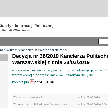
wne
/
Dokumenty Kanclerza PW
/
Decyzje Kanclerza
/
2019
Decyzja nr 36/2019 Kanclerza Politechn
Warszawskiej z dnia 28/03/2019
w sprawie ustalenia wysokości opłat obowiązujący w Prz
Warszawskiej "Bobotechnika" w roku szkolnym 2019/2020
Pobierz plik
pdf 485,88 kB
Wytworzył(a): Kanclerz PW
w dniu: 28.03.2019
e
Wprowadził(a) do BIP: Adrianna Aniszewska Łach
w dniu: 29.03.2019 09:29