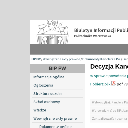
BIP PW
/
Wewnętrzne akty prawne
/
Dokumenty Kanclerza PW
/
Dec
Decyzja Kanc
BIP PW
w sprawie powołania 
Informacje ogólne
Pobierz plik
pdf 78
Ogłoszenia
Struktura uczelni
Skład osobowy
Wytworzył(a): Kanclerz P
Władze
Wprowadził(a) do BIP: Jo
Wewnętrzne akty prawne
Zaktualizował(a): Joanna
Dokumenty ogólne