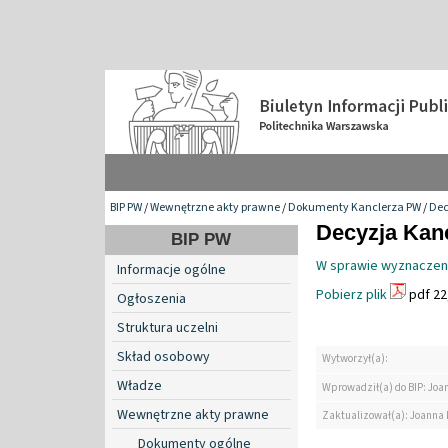
BIP PW
/
Wewnętrzne akty prawne
/
Dokumenty Kanclerza PW
/
Dec
Decyzja Kanc
BIP PW
W sprawie wyznaczenia
Informacje ogólne
Pobierz plik
pdf 22
Ogłoszenia
Struktura uczelni
Skład osobowy
Wytworzył(a):
Władze
Wprowadził(a) do BIP: Jo
Wewnętrzne akty prawne
Zaktualizował(a): Joanna
Dokumenty ogólne