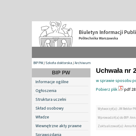
BIP PW
/
Szkoła doktorska
/
Archiwum
Uchwała nr 2
BIP PW
w sprawie sposobu po
Informacje ogólne
Pobierz plik
pdf 28
Ogłoszenia
Struktura uczelni
Skład osobowy
Wytworzył(a): JM Rektor P
Władze
Wprowadził(a) do BIP: Ann
Wewnętrzne akty prawne
Zaktualizował(a): Anna K
Sprawozdania