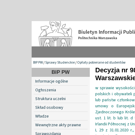
BIP PW
/
Sprawy Studenckie
/
Opłaty pobierane od studentów
Decyzja nr 9
BIP PW
Warszawskiej
Informacje ogólne
w sprawie wysokości 
Ogłoszenia
polskich i obywateli 
Struktura uczelni
lub państw członkow
umowy o Europejsk
Skład osobowy
Zjednoczonego Królest
Władze
ust. 1 lit. b lub lit
Irlandii Północnej z U
Wewnętrzne akty prawne
L 29 z 31.01.2020 r.
Sprawozdania