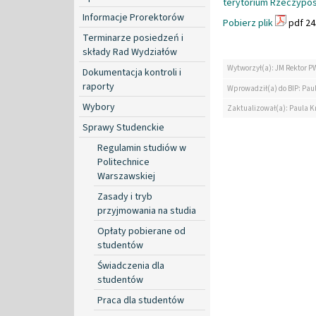
terytorium Rzeczyposp
Informacje Prorektorów
Pobierz plik
pdf 24
Terminarze posiedzeń i
składy Rad Wydziałów
Wytworzył(a): JM Rektor P
Dokumentacja kontroli i
raporty
Wprowadził(a) do BIP: Pau
Wybory
Zaktualizował(a): Paula K
Sprawy Studenckie
Regulamin studiów w
Politechnice
Warszawskiej
Zasady i tryb
przyjmowania na studia
Opłaty pobierane od
studentów
Świadczenia dla
studentów
Praca dla studentów