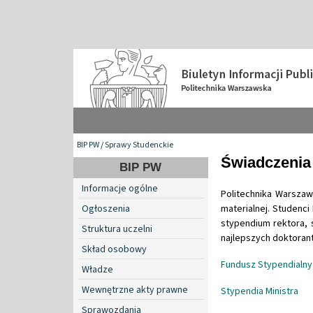
BIP PW
/
Sprawy Studenckie
Świadczenia
BIP PW
Informacje ogólne
Politechnika Warsza
Ogłoszenia
materialnej. Studenci
stypendium rektora, 
Struktura uczelni
najlepszych doktora
Skład osobowy
Fundusz Stypendialn
Władze
Wewnętrzne akty prawne
Stypendia Ministra
Sprawozdania