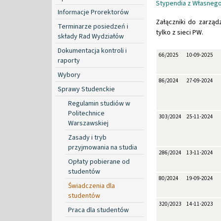
Stypendia z Własneg
Informacje Prorektorów
Załączniki do zarzą
Terminarze posiedzeń i
tylko z sieci PW.
składy Rad Wydziałów
Dokumentacja kontroli i
66/2025
10-09-2025
raporty
Wybory
86/2024
27-09-2024
Sprawy Studenckie
Regulamin studiów w
Politechnice
303/2024
25-11-2024
Warszawskiej
Zasady i tryb
przyjmowania na studia
286/2024
13-11-2024
Opłaty pobierane od
studentów
80/2024
19-09-2024
Świadczenia dla
studentów
320/2023
14-11-2023
Praca dla studentów