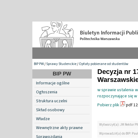
BIP PW
/
Sprawy Studenckie
/
Opłaty pobierane od studentów
Decyzja nr 1
BIP PW
Warszawskiej 
Informacje ogólne
w sprawie ustalenia w
Ogłoszenia
rozpoczynające się w
Struktura uczelni
Pobierz plik
pdf 12
Skład osobowy
Władze
Wytworzył(a): JM Rektor P
Wewnętrzne akty prawne
Wprowadził(a) do BIP: Pau
Sprawozdania