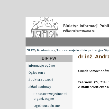
BIP PW
/
Skład osobowy
/
Podstawowe jednostki organizacyjne
/
Wy
dr inż. Andr
BIP PW
Informacje ogólne
Gmach Samochodów i 
Ogłoszenia
Struktura uczelni
tel. wew.:
(22) 234 +
Skład osobowy
e-mail:
prodziekan
.
n
Podstawowe jednostki
organizacyjne
Ogólnouczelniane