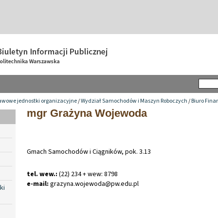
awowe jednostki organizacyjne
/
Wydział Samochodów i Maszyn Roboczych
/
Biuro Fin
mgr Grażyna Wojewoda
Gmach Samochodów i Ciągników, pok. 3.13
tel. wew.:
(22) 234 + wew: 8798
e-mail:
grazyna
.
wojewoda@pw
.
edu
.
pl
ki