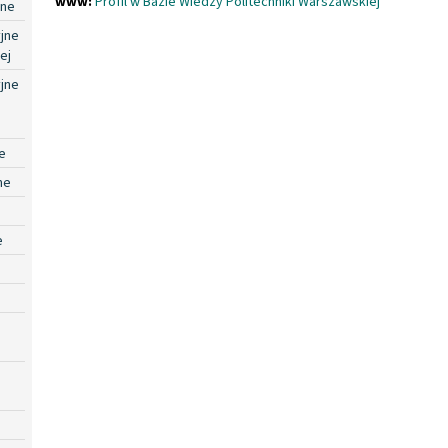
www:
Profil w Bazie Wiedzy Politechniki Warszawskiej
jne
jne
ej
jne
e
ne
e