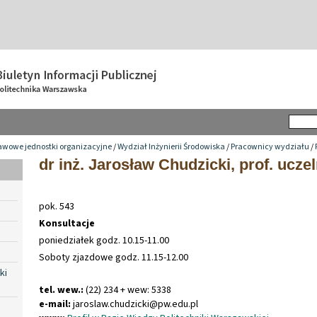
awowe jednostki organizacyjne
/
Wydział Inżynierii Środowiska
/
Pracownicy wydziału
/
dr inż. Jarosław Chudzicki, prof. uczel
pok. 543
Konsultacje
poniedziałek godz. 10.15-11.00
Soboty zjazdowe godz. 11.15-12.00
ki
tel. wew.:
(22) 234 + wew: 5338
e-mail:
jaroslaw
.
chudzicki@pw
.
edu
.
pl