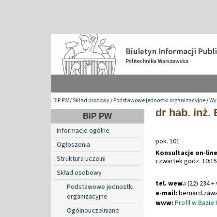
BIP PW
/
Skład osobowy
/
Podstawowe jednostki organizacyjne
/
Wyd
dr hab. inż.
BIP PW
Informacje ogólne
pok. 101
Ogłoszenia
Konsultacje on-line
Struktura uczelni
czwartek godz. 10:15 
Skład osobowy
tel. wew.:
(22) 234 +
Podstawowe jednostki
e-mail:
bernard
.
zaw
organizacyjne
www:
Profil w Bazie
Ogólnouczelniane