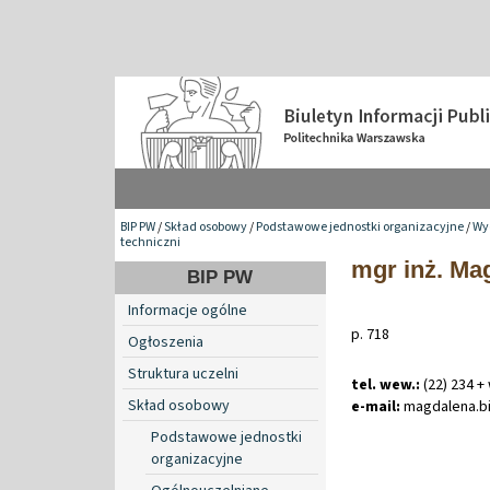
BIP PW
/
Skład osobowy
/
Podstawowe jednostki organizacyjne
/
Wyd
techniczni
mgr inż. Ma
BIP PW
Informacje ogólne
p. 718
Ogłoszenia
Struktura uczelni
tel. wew.:
(22) 234 +
Skład osobowy
e-mail:
magdalena
.
b
Podstawowe jednostki
organizacyjne