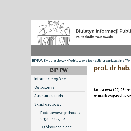
BIP PW
/
Skład osobowy
/
Podstawowe jednostki organizacyjne
/
Wyd
prof. dr hab
BIP PW
Informacje ogólne
Ogłoszenia
tel. wew.:
(22) 234 +
e-mail:
wojciech
.
swi
Struktura uczelni
Skład osobowy
Podstawowe jednostki
organizacyjne
Ogólnouczelniane