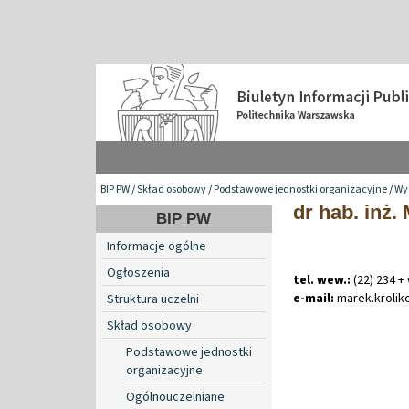
BIP PW
/
Skład osobowy
/
Podstawowe jednostki organizacyjne
/
Wy
dr hab. inż.
BIP PW
Informacje ogólne
Ogłoszenia
tel. wew.:
(22) 234 +
e-mail:
marek
.
kroli
Struktura uczelni
Skład osobowy
Podstawowe jednostki
organizacyjne
Ogólnouczelniane