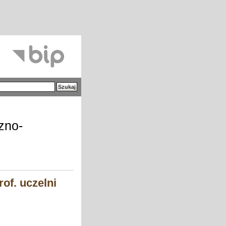
zno-
rof. uczelni