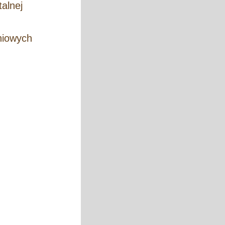
alnej
niowych